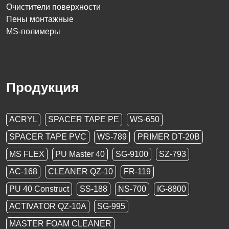
Очистители поверхности
Пены монтажные
MS-полимеры
Продукция
ACRYL
SPACER TAPE PE
WS-650
SPACER TAPE PVC
WS-789
PRIMER DT-20B
MS FLEX
PU Master 40
SG-9100
SZ-793
AC-168
CLEANER QZ-10
FR-119
PU 40 Construct
SS-188
NS-700
IG-8800
ACTIVATOR QZ-10A
SG-995
MASTER FOAM CLEANER