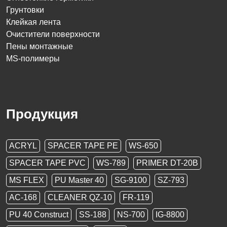
Грунтовки
Клейкая лента
Очистители поверхности
Пены монтажные
MS-полимеры
Продукция
ACRYL
SPACER TAPE PE
WS-650
SPACER TAPE PVC
WS-789
PRIMER DT-20B
MS FLEX
PU Master 40
SG-9100
SZ-793
AC-168
CLEANER QZ-10
FR-119
PU 40 Construct
SS-188
NS-700
IG-8800