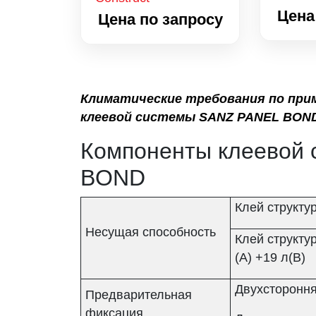
Цена
Цена по запросу
Климатические требования по при
клеевой системы SANZ PANEL BOND
Компоненты клеевой
BOND
Клей структ
Несущая способность
Клей структ
(А) +19 л(В)
Двухсторонн
Предварительная
фиксация