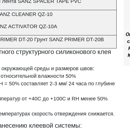
я лента SANZ SPACER TAPE PVC
SANZ CLEANER QZ-10
ANZ ACTIVATOR QZ-10A
О
PRIMER DT-20 Грунт SANZ PRIMER DT-20B
с
ного структурного силиконового клея
й окружающей среды и размеров швов:
 относительной влажности 50%
 = 50% составляет 2-3 мм/ 24 часа по глубине
мператур от +40С до +100С и RH менее 50%
емпературах скорость отверждения снижается.
анесению клеевой системы: