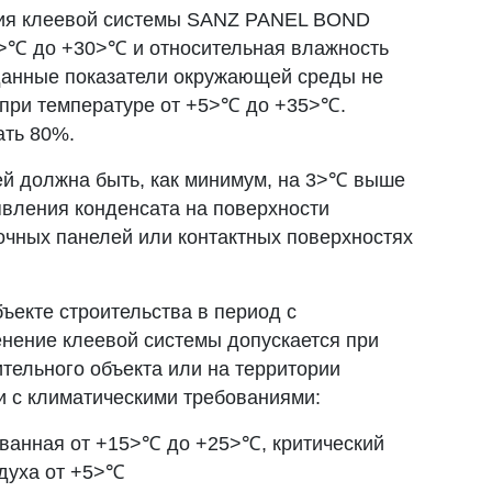
ия клеевой системы SANZ PANEL BOND
0>℃ до +30>℃ и относительная влажность
 данные показатели окружающей среды не
 при температуре от +5>℃ до +35>℃.
ать 80%.
й должна быть, как минимум, на 3>℃ выше
явления конденсата на поверхности
очных панелей или контактных поверхностях
ъекте строительства в период с
нение клеевой системы допускается при
ительного объекта или на территории
и с климатическими требованиями:
ованная от +15>℃ до +25>℃, критический
духа от +5>℃