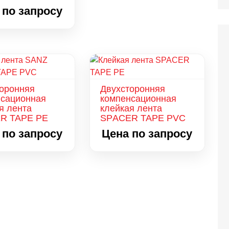
 по запросу
оронняя
Двухсторонняя
нсационная
компенсационная
я лента
клейкая лента
R TAPE PE
SPАCER TAPE PVC
 по запросу
Цена по запросу