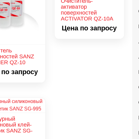
Очиститель-
активатор
поверхностей
ACTIVATOR QZ-10A
Цена по запросу
тель
хностей SANZ
ER QZ-10
 по запросу
турный
новый клей-
ик SANZ SG-