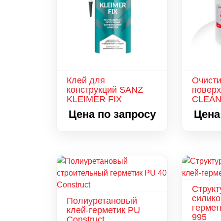
Клей для
Очисти
конструкций SANZ
повер
KLEIMER FIX
CLEAN
Цена по запросу
Цена
Струк
силико
Полиуретановый
гермет
клей-герметик PU
995
Construct