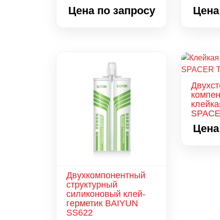
Цена по запросу
Цена
Двухст
компе
клейка
SPACE
Цена
Двухкомпонентный
структурный
силиконовый клей-
герметик BAIYUN
SS622