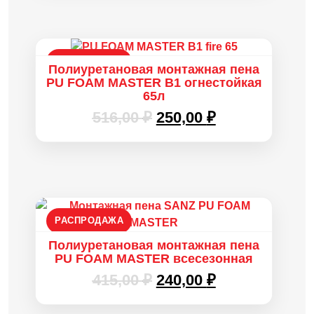
365,00 ₽.
РАСПРОДАЖА
Полиуретановая монтажная пена
PU FOAM MASTER B1 огнестойкая
65л
Первоначальная
Текущая
516,00
₽
250,00
₽
цена
цена:
составляла
250,00 ₽.
516,00 ₽.
РАСПРОДАЖА
Полиуретановая монтажная пена
PU FOAM MASTER всесезонная
Первоначальная
Текущая
415,00
₽
240,00
₽
цена
цена: