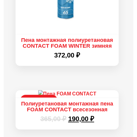
Пена монтажная полиуретановая
CONTACT FOAM WINTER зимняя
372,00
₽
РАСПРОДАЖА
Полиуретановая монтажная пена
FOAM CONTACT всесезонная
Первоначальная
Текущая
365,00
₽
190,00
₽
цена
цена:
составляла
190,00 ₽.