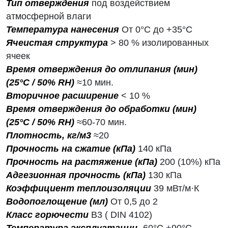
Тип отверждения
под воздействием
атмосферной влаги
Температура нанесения
От 0°С до +35°С
Ячеистая структура
> 80 % изолированных
ячеек
Время отверждения до отлипания (мин)
(25°С / 50% RH)
≈10 мин.
Вторичное расширение
< 10 %
Время отверждения до обработки (мин)
(25°С / 50% RH)
≈60-70 мин.
Плотность, кг/м3
≈20
Прочность на сжатие (кПа)
140 кПа
Прочность на растяжение (кПа)
200 (10%) кПа
Адгезионная прочность (кПа)
130 кПа
Коэффициент теплоизоляции
39 мВт/м·К
Водопоглощение (мл)
От 0,5 до 2
Класс горючести
B3 ( DIN 4102)
Температура эксплуатации
-60°С +90°С