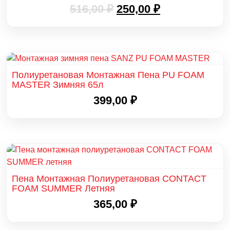
Первоначальная
Текущая
516,00
₽
250,00
₽
цена
цена:
составляла
250,00 ₽.
516,00 ₽.
Полиуретановая Монтажная Пена PU FOAM
MASTER Зимняя 65л
399,00
₽
Пена Монтажная Полиуретановая CONTACT
FOAM SUMMER Летняя
365,00
₽