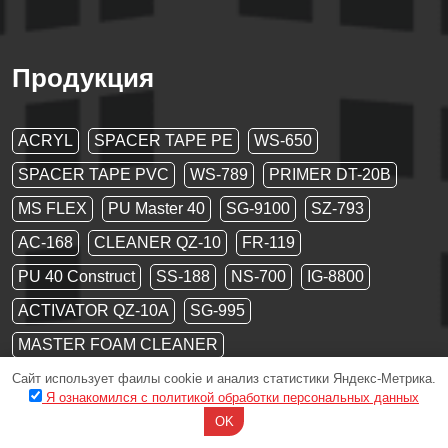
Продукция
ACRYL
SPACER TAPE PE
WS-650
SPACER TAPE PVC
WS-789
PRIMER DT-20B
MS FLEX
PU Master 40
SG-9100
SZ-793
AC-168
CLEANER QZ-10
FR-119
PU 40 Construct
SS-188
NS-700
IG-8800
ACTIVATOR QZ-10A
SG-995
MASTER FOAM CLEANER
PU FOAM MASTER all season
Сайт использует фаилы cookie и анализ статистики Яндекс-Метрика.
Я ознакомился с политикой обработки персональных данных
PU FOAM MASTER B1 fire
OK
PU FOAM MASTER summer