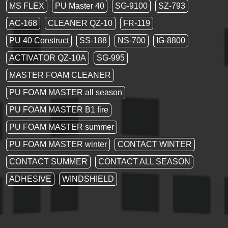
MS FLEX
PU Master 40
SG-9100
SZ-793
AC-168
CLEANER QZ-10
FR-119
PU 40 Construct
SS-188
NS-700
IG-8800
ACTIVATOR QZ-10A
SG-995
MASTER FOAM CLEANER
PU FOAM MASTER all season
PU FOAM MASTER B1 fire
PU FOAM MASTER summer
PU FOAM MASTER winter
CONTACT WINTER
CONTACT SUMMER
CONTACT ALL SEASON
ADHESIVE
WINDSHIELD