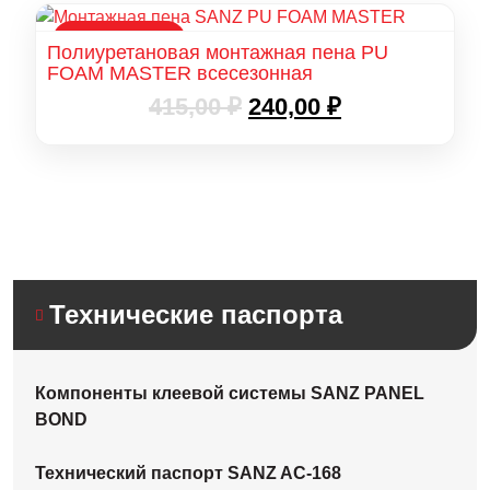
РАСПРОДАЖА
Полиуретановая монтажная пена PU
FOAM MASTER всесезонная
Первоначальная
Текущая
415,00
₽
240,00
₽
цена
цена:
составляла
240,00 ₽.
415,00 ₽.
Технические паспорта
Компоненты клеевой системы SANZ PANEL
BOND
Технический паспорт SANZ AC-168