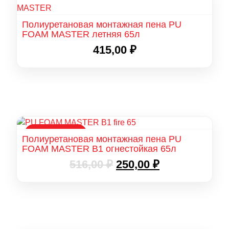
Полиуретановая монтажная пена PU
FOAM MASTER летняя 65л
415,00
₽
РАСПРОДАЖА
Полиуретановая монтажная пена PU
FOAM MASTER B1 огнестойкая 65л
Первоначальная
Текущая
516,00
₽
250,00
₽
цена
цена:
составляла
250,00 ₽.
516,00 ₽.