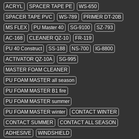
ACRYL
SPACER TAPE PE
WS-650
SPACER TAPE PVC
WS-789
PRIMER DT-20B
MS FLEX
PU Master 40
SG-9100
SZ-793
AC-168
CLEANER QZ-10
FR-119
PU 40 Construct
SS-188
NS-700
IG-8800
ACTIVATOR QZ-10A
SG-995
MASTER FOAM CLEANER
PU FOAM MASTER all season
PU FOAM MASTER B1 fire
PU FOAM MASTER summer
PU FOAM MASTER winter
CONTACT WINTER
CONTACT SUMMER
CONTACT ALL SEASON
ADHESIVE
WINDSHIELD