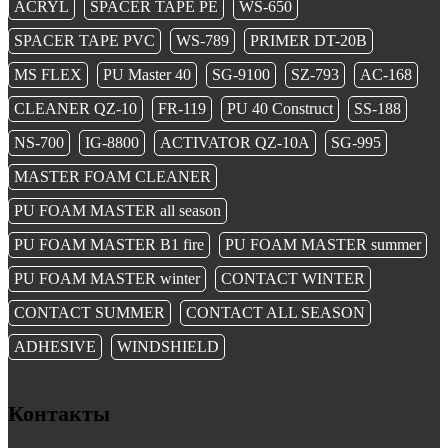
ACRYL
SPACER TAPE PE
WS-650
SPACER TAPE PVC
WS-789
PRIMER DT-20B
MS FLEX
PU Master 40
SG-9100
SZ-793
AC-168
CLEANER QZ-10
FR-119
PU 40 Construct
SS-188
NS-700
IG-8800
ACTIVATOR QZ-10A
SG-995
MASTER FOAM CLEANER
PU FOAM MASTER all season
PU FOAM MASTER B1 fire
PU FOAM MASTER summer
PU FOAM MASTER winter
CONTACT WINTER
CONTACT SUMMER
CONTACT ALL SEASON
ADHESIVE
WINDSHIELD
Контакты