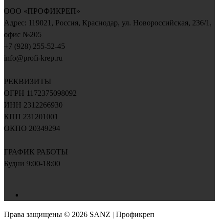
OOO «ПРОФИКРЕП»
Адрес:
119021
, Россия,
Краснодар
, ул.
Новороссийская, 236/1
,
офис №205
+7 (928) 255-52-45
info@profi-krep.ru
РЕКВИЗИТЫ
ОГРН 1172375098092
ИНН 2312266930
КПП 231201001
ОКПО 20349294
ГРАФИК РАБОТЫ
Будни 9:00-18:00
Права защищены © 2026 SANZ | Профикреп