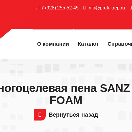
+7 (928) 255-52-45
info@profi-krep.ru
О компании
Каталог
Справоч
ногоцелевая пена SANZ
FOAM
Вернуться назад