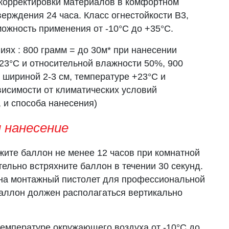
корректировки материалов в комфортном
верждения 24 часа. Класс огнестойкости В3,
можность применения от -10°С до +35°С.
ях : 800 грамм = до 30м* при нанесении
23°С и относительной влажности 50%, 900
 шириной 2-3 см, температуре +23°С и
ависимости от климатических условий
, и способа нанесения)
 нанесение
ите баллон не менее 12 часов при комнатной
тельно встряхните баллон в течении 30 секунд.
 на монтажный пистолет для профессиональной
баллон должен располагаться вертикально
температуре окружающего воздуха от -10°С до