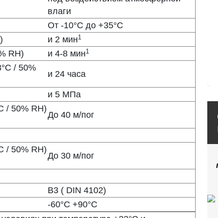
влаги
От -10°С до +35°С
1
)
и
2 мин
1
0% RH)
и
4-8 мин
3°С / 50%
и
24 часа
и
5 МПа
С / 50% RH)
До 40 м/пог
С / 50% RH)
До 30 м/пог
B3 ( DIN 4102)
-60°С +90°С